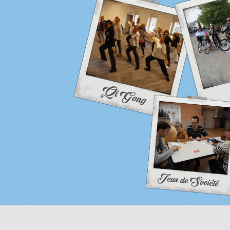
Exporter les lignes sélectionnées
Exporter toutes les colonnes
Exporter uniquement les colonnes affichées
Menu
<
>
Evènements
Liste
Informations
Planning
Archives
?>
Images de la page d'accueil
Cliquez pour éditer