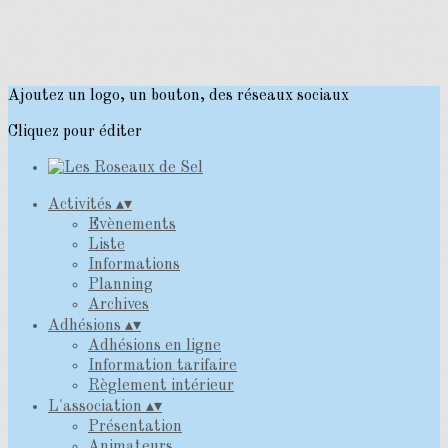
Ajoutez un logo, un bouton, des réseaux sociaux
Cliquez pour éditer
Activités
▴
▾
Evènements
Liste
Informations
Planning
Archives
Adhésions
▴
▾
Adhésions en ligne
Information tarifaire
Règlement intérieur
L'association
▴
▾
Présentation
Animateurs